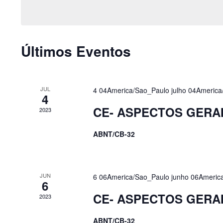
de
Eventos
Calendárior
Últimos Eventos
de
Eventos
JUL
4 04America/Sao_Paulo julho 04Americ
4
CE- ASPECTOS GERA
2023
ABNT/CB-32
JUN
6 06America/Sao_Paulo junho 06Americ
6
CE- ASPECTOS GERA
2023
ABNT/CB-32