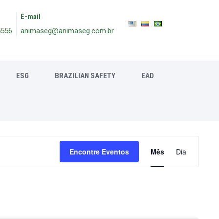
E-mail
5556
animaseg@animaseg.com.br
ESG
BRAZILIAN SAFETY
EAD
Navegaçã
Encontre Eventos
Mês
Dia
do
visual
Evento