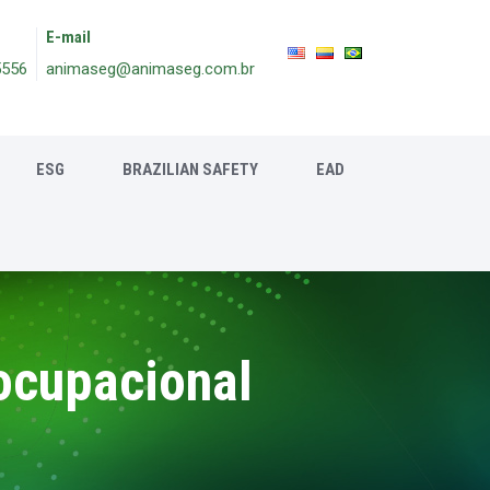
E-mail
5556
animaseg@animaseg.com.br
ESG
BRAZILIAN SAFETY
EAD
ocupacional