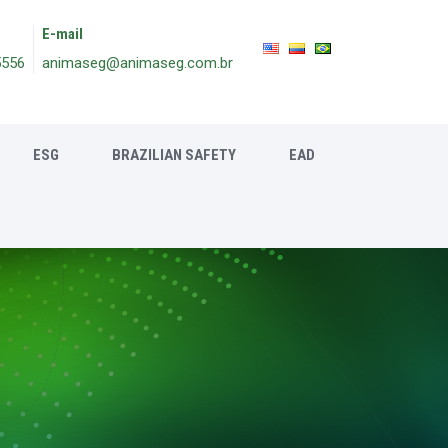
E-mail
5556
animaseg@animaseg.com.br
ESG
BRAZILIAN SAFETY
EAD