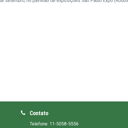
de setembro, no pavilhão de exposições São Paulo Expo (Rodovi
Contato
Telefone: 11-5058-5556