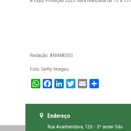
A Expo Proteção 2023 será realizada de 13 a 15 
Redação: ANIMASEG
Foto: Getty Images
WhatsApp
Facebook
LinkedIn
Twitter
Email
Share
Endereço
Rua Avanhandava, 126 - 3º andar São