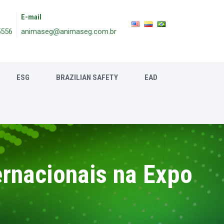
E-mail
5556
animaseg@animaseg.com.br
ESG
BRAZILIAN SAFETY
EAD
ernacionais na Expo