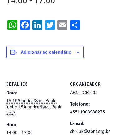
14:00
-
17:00
WhatsApp
Facebook
LinkedIn
Twitter
Email
Share
Adicionar ao calendário
DETALHES
ORGANIZADOR
ABNT/CB-032
Data:
15 15America/Sao_Paulo
Telefone:
junho 15America/Sao_Paulo
+5511963988275
2021
E-mail:
Hora:
cb-032@abnt.org.br
14:00 - 17:00