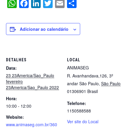
WhatsApp
Facebook
LinkedIn
Twitter
Email
Share
Adicionar ao calendário
DETALHES
LOCAL
ANIMASEG
Data:
23 23America/Sao_Paulo
R. Avanhandava,126, 3º
fevereiro
andar
São Paulo
,
São Paulo
23America/Sao_Paulo 2022
01306901
Brasil
Hora:
Telefone:
10:00 - 12:00
1150588588
Website:
Ver site do Local
www.animaseg.com.br/360