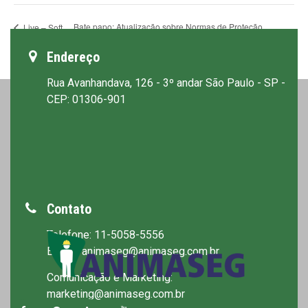
Bate papo: Atualização sobre Normas de Proteção
Live – Soft
Works
Respiratória PFF e demais respiradores
Endereço
Rua Avanhandava, 126 - 3º andar São Paulo - SP -
CEP: 01306-901
Contato
Telefone: 11-5058-5556
E-mail: animaseg@animaseg.com.br
Comunicação e Marketing:
marketing@animaseg.com.br